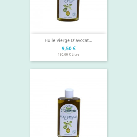
Huile Vierge D'avocat...
Prix
9,50 €
180,00 € Litre