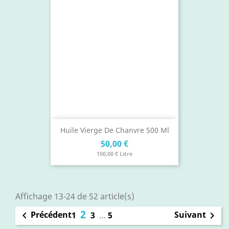
Huile Vierge De Chanvre 500 Ml
Prix
50,00 €
100,00 € Litre
Affichage 13-24 de 52 article(s)
2
Précédent
Suivant

1
3
…
5
