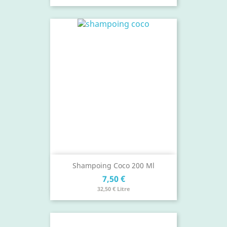
Shampoing Coco 200 Ml
Prix
7,50 €
32,50 € Litre