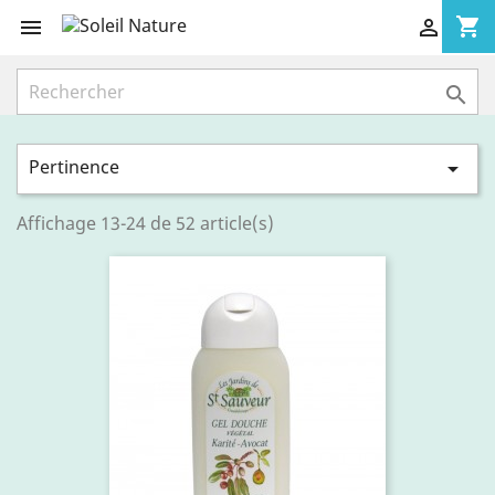
shopping_cart



Pertinence

Affichage 13-24 de 52 article(s)