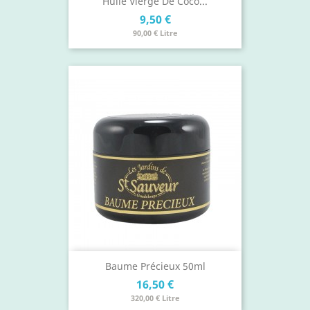
Huile Vierge De Coco...
Prix
9,50 €
90,00 € Litre
Baume Précieux 50ml
Prix
16,50 €
320,00 € Litre