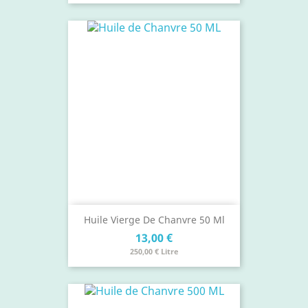
Huile Vierge De Chanvre 50 Ml
Prix
13,00 €
250,00 € Litre