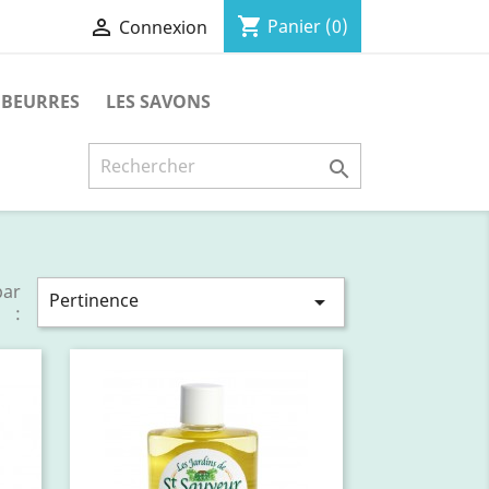
shopping_cart

Panier
(0)
Connexion
 BEURRES
LES SAVONS

par
Pertinence

: