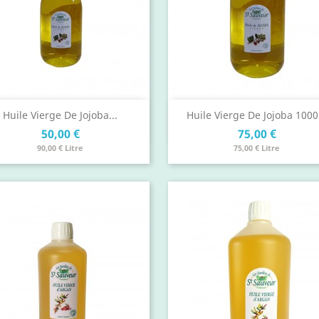
Aperçu rapide
Aperçu rapide


Huile Vierge De Jojoba...
Huile Vierge De Jojoba 1000.
Prix
Prix
50,00 €
75,00 €
90,00 € Litre
75,00 € Litre