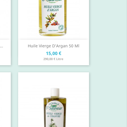
Aperçu rapide

..
Huile Vierge D’Argan 50 Ml
Prix
15,00 €
290,00 € Litre