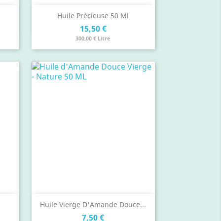
Aperçu rapide

.
Huile Précieuse 50 Ml
Prix
15,50 €
300,00 € Litre
Aperçu rapide

Huile Vierge D'Amande Douce...
Prix
7,50 €