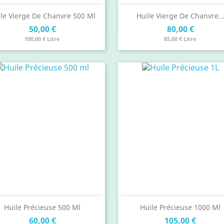
Aperçu rapide
Aperçu rapide


le Vierge De Chanvre 500 Ml
Huile Vierge De Chanvre..
Prix
Prix
50,00 €
80,00 €
100,00 € Litre
85,00 € Litre
Aperçu rapide
Aperçu rapide


Huile Précieuse 500 Ml
Huile Précieuse 1000 Ml
Prix
Prix
60,00 €
105,00 €