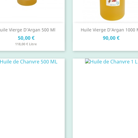
Aperçu rapide
Aperçu rapide


uile Vierge D’Argan 500 Ml
Huile Vierge D’Argan 1000 
Prix
Prix
50,00 €
90,00 €
118,00 € Litre