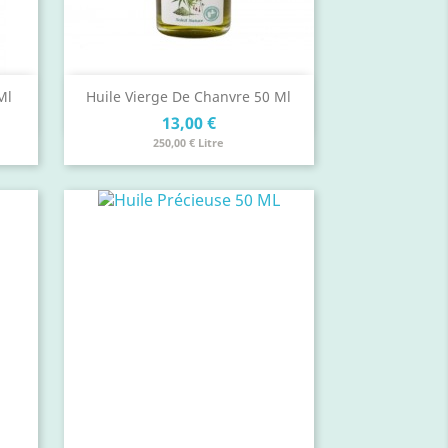
Aperçu rapide

Ml
Huile Vierge De Chanvre 50 Ml
Prix
13,00 €
250,00 € Litre